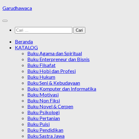
Skip
Garudhawaca
to
content
Cari
untuk:
Beranda
KATALOG
Buku Agama dan Spiritual
Buku Enterpreneur dan Bisnis
Buku Filsafat
Buku Hobi dan Profesi
Buku Hukum
Buku Seni & Kebudayaan
Buku Komputer dan Informatika
Buku Motivasi
Buku Non Fiksi
Buku Novel & Cerpen
Buku Psikologi
Buku Pertanian
Buku Puisi
Buku Pendidikan
Buku Sastra Jawa