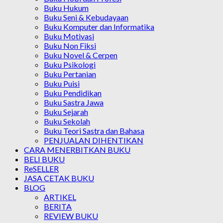
Buku Hukum
Buku Seni & Kebudayaan
Buku Komputer dan Informatika
Buku Motivasi
Buku Non Fiksi
Buku Novel & Cerpen
Buku Psikologi
Buku Pertanian
Buku Puisi
Buku Pendidikan
Buku Sastra Jawa
Buku Sejarah
Buku Sekolah
Buku Teori Sastra dan Bahasa
PENJUALAN DIHENTIKAN
CARA MENERBITKAN BUKU
BELI BUKU
ReSELLER
JASA CETAK BUKU
BLOG
ARTIKEL
BERITA
REVIEW BUKU