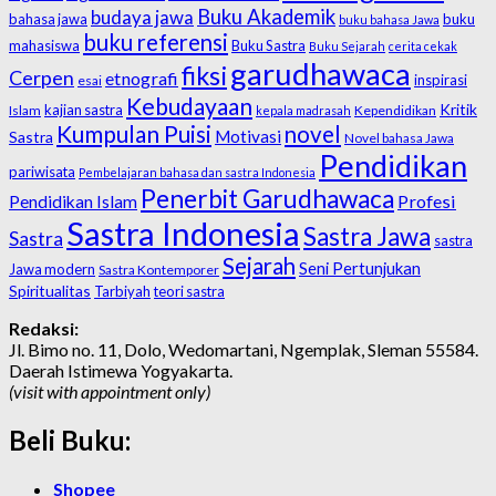
Buku Akademik
budaya jawa
bahasa jawa
buku
buku bahasa Jawa
buku referensi
mahasiswa
Buku Sastra
Buku Sejarah
cerita cekak
garudhawaca
fiksi
Cerpen
etnografi
inspirasi
esai
Kebudayaan
Kritik
kajian sastra
Islam
Kependidikan
kepala madrasah
Kumpulan Puisi
novel
Motivasi
Sastra
Novel bahasa Jawa
Pendidikan
pariwisata
Pembelajaran bahasa dan sastra Indonesia
Penerbit Garudhawaca
Profesi
Pendidikan Islam
Sastra Indonesia
Sastra Jawa
Sastra
sastra
Sejarah
Seni Pertunjukan
Jawa modern
Sastra Kontemporer
Spiritualitas
Tarbiyah
teori sastra
Redaksi:
Jl. Bimo no. 11, Dolo, Wedomartani, Ngemplak, Sleman 55584.
Daerah Istimewa Yogyakarta.
(visit with appointment only)
Beli Buku:
Shopee