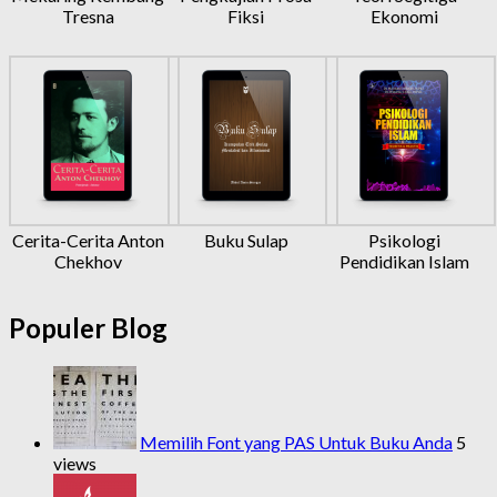
Tresna
Fiksi
Ekonomi
Cerita-Cerita Anton
Buku Sulap
Psikologi
Chekhov
Pendidikan Islam
Populer Blog
Memilih Font yang PAS Untuk Buku Anda
5
views