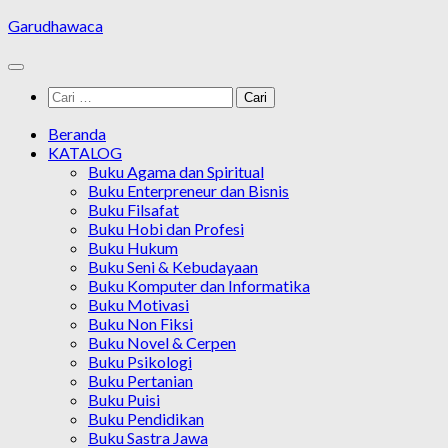
Skip
Garudhawaca
to
content
Cari
untuk:
Beranda
KATALOG
Buku Agama dan Spiritual
Buku Enterpreneur dan Bisnis
Buku Filsafat
Buku Hobi dan Profesi
Buku Hukum
Buku Seni & Kebudayaan
Buku Komputer dan Informatika
Buku Motivasi
Buku Non Fiksi
Buku Novel & Cerpen
Buku Psikologi
Buku Pertanian
Buku Puisi
Buku Pendidikan
Buku Sastra Jawa