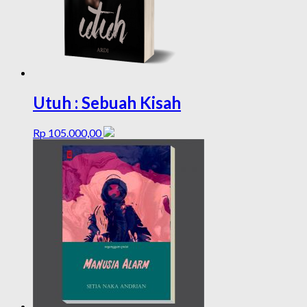
Utuh : Sebuah Kisah
Rp
105.000,00