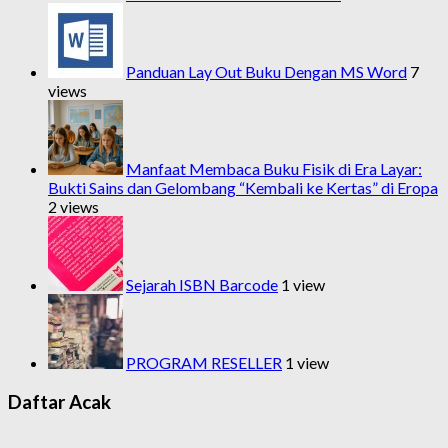
Panduan Lay Out Buku Dengan MS Word
7
views
Manfaat Membaca Buku Fisik di Era Layar:
Bukti Sains dan Gelombang “Kembali ke Kertas” di Eropa
2 views
Sejarah ISBN Barcode
1 view
PROGRAM RESELLER
1 view
Daftar Acak