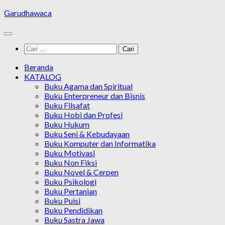
Skip
Garudhawaca
to
content
Cari
untuk:
Beranda
KATALOG
Buku Agama dan Spiritual
Buku Enterpreneur dan Bisnis
Buku Filsafat
Buku Hobi dan Profesi
Buku Hukum
Buku Seni & Kebudayaan
Buku Komputer dan Informatika
Buku Motivasi
Buku Non Fiksi
Buku Novel & Cerpen
Buku Psikologi
Buku Pertanian
Buku Puisi
Buku Pendidikan
Buku Sastra Jawa