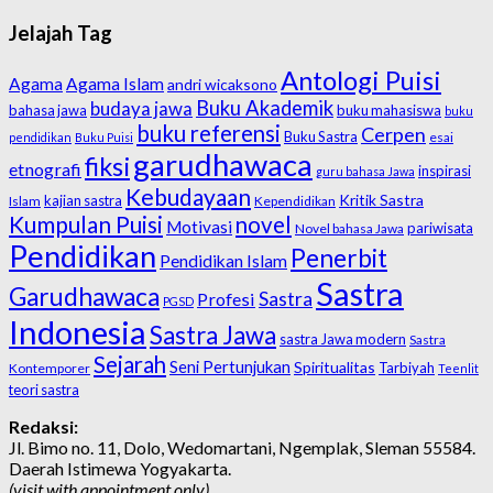
Jelajah Tag
Antologi Puisi
Agama
Agama Islam
andri wicaksono
Buku Akademik
budaya jawa
bahasa jawa
buku mahasiswa
buku
buku referensi
Cerpen
Buku Sastra
esai
pendidikan
Buku Puisi
garudhawaca
fiksi
etnografi
inspirasi
guru bahasa Jawa
Kebudayaan
Kritik Sastra
kajian sastra
Islam
Kependidikan
Kumpulan Puisi
novel
Motivasi
pariwisata
Novel bahasa Jawa
Pendidikan
Penerbit
Pendidikan Islam
Sastra
Garudhawaca
Sastra
Profesi
PGSD
Indonesia
Sastra Jawa
sastra Jawa modern
Sastra
Sejarah
Seni Pertunjukan
Spiritualitas
Tarbiyah
Kontemporer
Teenlit
teori sastra
Redaksi:
Jl. Bimo no. 11, Dolo, Wedomartani, Ngemplak, Sleman 55584.
Daerah Istimewa Yogyakarta.
(visit with appointment only)