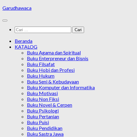
Skip
Garudhawaca
to
content
Cari
untuk:
Beranda
KATALOG
Buku Agama dan Spiritual
Buku Enterpreneur dan Bisnis
Buku Filsafat
Buku Hobi dan Profesi
Buku Hukum
Buku Seni & Kebudayaan
Buku Komputer dan Informatika
Buku Motivasi
Buku Non Fiksi
Buku Novel & Cerpen
Buku Psikologi
Buku Pertanian
Buku Puisi
Buku Pendidikan
Buku Sastra Jawa