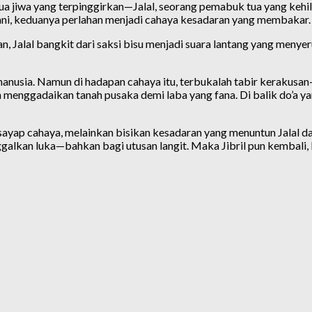
a jiwa yang terpinggirkan—Jalal, seorang pemabuk tua yang kehila
lani, keduanya perlahan menjadi cahaya kesadaran yang membakar.
 Jalal bangkit dari saksi bisu menjadi suara lantang yang menyer
anusia. Namun di hadapan cahaya itu, terbukalah tabir kerakusa
an menggadaikan tanah pusaka demi laba yang fana. Di balik do’a
rsayap cahaya, melainkan bisikan kesadaran yang menuntun Jalal dan
ggalkan luka—bahkan bagi utusan langit. Maka Jibril pun kembali