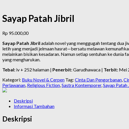
Sayap Patah Jibril
Rp
95.000,00
Sayap Patah Jibril
adalah novel yang menggugah tentang dua ji
letih yang menjadi jelmaan hasrat—bersatu melawan kemunafikan
melainkan bisikan kesadaran. Namun setiap sentuhan ke dunia fan
yang mengharukan.
Tebal:
iv + 252 halaman |
Penerbit:
Garudhawaca |
Terbit:
Mei 
Kategori:
Buku Novel & Cerpen
Tag:
Cinta Dan Pengorbanan
,
Ci
Perlawanan
,
Religious Fiction
,
Sastra Kontemporer
,
Sayap Patah J
Deskripsi
Informasi Tambahan
Deskripsi