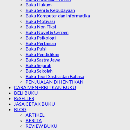
Buku Hukum
Buku Seni & Kebudayaan
Buku Komputer dan Informatika
Buku Motivasi
Buku Non Fiksi
Buku Novel & Cerpen
Buku Psikologi
Buku Pertanian
Buku Puisi
Buku Pendidikan
Buku Sastra Jawa
Buku Sejarah
Buku Sekolah
Buku Teori Sastra dan Bahasa
PENJUALAN DIHENTIKAN
CARA MENERBITKAN BUKU
BELI BUKU
ReSELLER
JASA CETAK BUKU
BLOG
ARTIKEL
BERITA
REVIEW BUKU