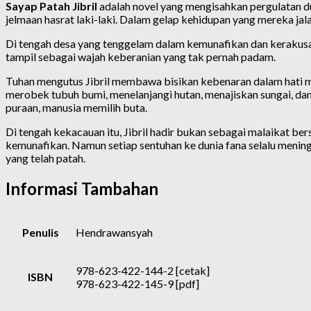
Sayap Patah Jibril
adalah novel yang mengisahkan pergulatan du
jelmaan hasrat laki-laki. Dalam gelap kehidupan yang mereka ja
Di tengah desa yang tenggelam dalam kemunafikan dan kerakusan,
tampil sebagai wajah keberanian yang tak pernah padam.
Tuhan mengutus Jibril membawa bisikan kebenaran dalam hati m
merobek tubuh bumi, menelanjangi hutan, menajiskan sungai, d
puraan, manusia memilih buta.
Di tengah kekacauan itu, Jibril hadir bukan sebagai malaikat be
kemunafikan. Namun setiap sentuhan ke dunia fana selalu menin
yang telah patah.
Informasi Tambahan
Penulis
Hendrawansyah
978-623-422-144-2 [cetak]
ISBN
978-623-422-145-9 [pdf]