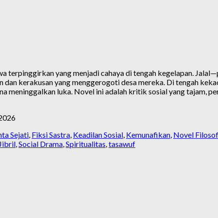
wa terpinggirkan yang menjadi cahaya di tengah kegelapan. Jal
 dan kerakusan yang menggerogoti desa mereka. Di tengah kekaca
a meninggalkan luka. Novel ini adalah kritik sosial yang tajam, pe
2026
nta Sejati
,
Fiksi Sastra
,
Keadilan Sosial
,
Kemunafikan
,
Novel Filosof
ibril
,
Social Drama
,
Spiritualitas
,
tasawuf