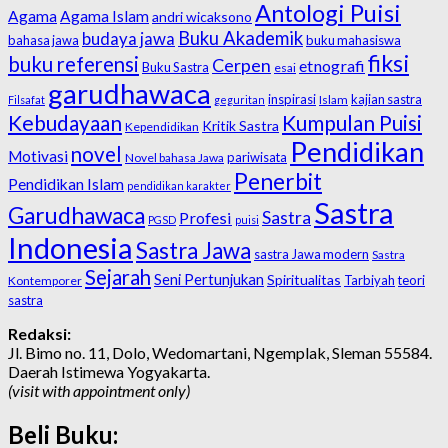
Antologi Puisi
Agama
Agama Islam
andri wicaksono
Buku Akademik
budaya jawa
bahasa jawa
buku mahasiswa
fiksi
buku referensi
Cerpen
etnografi
Buku Sastra
esai
garudhawaca
inspirasi
kajian sastra
Islam
Filsafat
geguritan
Kebudayaan
Kumpulan Puisi
Kritik Sastra
Kependidikan
Pendidikan
novel
Motivasi
pariwisata
Novel bahasa Jawa
Penerbit
Pendidikan Islam
pendidikan karakter
Sastra
Garudhawaca
Sastra
Profesi
PGSD
puisi
Indonesia
Sastra Jawa
sastra Jawa modern
Sastra
Sejarah
Seni Pertunjukan
Spiritualitas
Tarbiyah
teori
Kontemporer
sastra
Redaksi:
Jl. Bimo no. 11, Dolo, Wedomartani, Ngemplak, Sleman 55584.
Daerah Istimewa Yogyakarta.
(visit with appointment only)
Beli Buku: