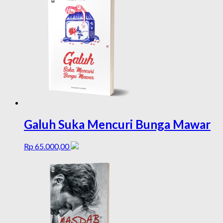
Galuh Suka Mencuri Bunga Mawar
Rp
65.000,00