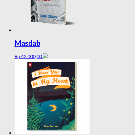
Masdab
Rp
42.000,00