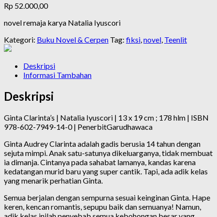
Rp
52.000,00
novel remaja karya Natalia Iyuscori
Kategori:
Buku Novel & Cerpen
Tag:
fiksi
,
novel
,
Teenlit
Deskripsi
Informasi Tambahan
Deskripsi
Ginta Clarinta’s | Natalia Iyuscori | 13 x 19 cm ; 178 hlm | ISBN
978-602-7949-14-0 | PenerbitGarudhawaca
Ginta Audrey Clarinta adalah gadis berusia 14 tahun dengan
sejuta mimpi. Anak satu-satunya dikeluarganya, tidak membuat
ia dimanja. Cintanya pada sahabat lamanya, kandas karena
kedatangan murid baru yang super cantik. Tapi, ada adik kelas
yang menarik perhatian Ginta.
Semua berjalan dengan sempurna sesuai keinginan Ginta. Hape
keren, kencan romantis, sepupu baik dan semuanya! Namun,
adik kelas inilah penyebab semua kebohongan besar yang