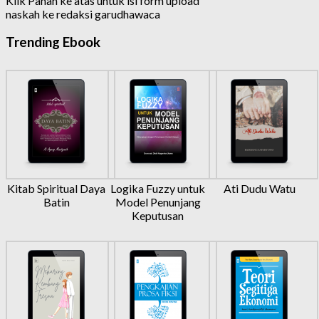
Klik Panah ke atas untuk isi form upload
naskah ke redaksi garudhawaca
Trending Ebook
Kitab Spiritual Daya
Logika Fuzzy untuk
Ati Dudu Watu
Batin
Model Penunjang
Keputusan