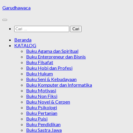
Skip
Garudhawaca
to
content
Cari
untuk:
Beranda
KATALOG
Buku Agama dan Spiritual
Buku Enterpreneur dan Bisnis
Buku Filsafat
Buku Hobi dan Profesi
Buku Hukum
Buku Seni & Kebudayaan
Buku Komputer dan Informatika
Buku Motivasi
Buku Non Fiksi
Buku Novel & Cerpen
Buku Psikologi
Buku Pertanian
Buku Puisi
Buku Pendidikan
Buku Sastra Jawa