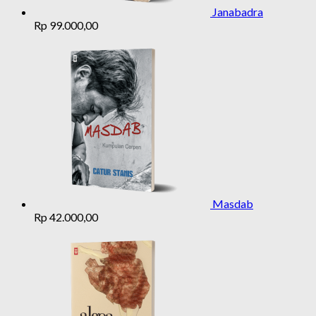
Janabadra
Rp
99.000,00
Masdab
Rp
42.000,00