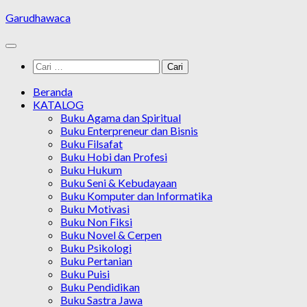
Skip
Garudhawaca
to
content
Cari
untuk:
Beranda
KATALOG
Buku Agama dan Spiritual
Buku Enterpreneur dan Bisnis
Buku Filsafat
Buku Hobi dan Profesi
Buku Hukum
Buku Seni & Kebudayaan
Buku Komputer dan Informatika
Buku Motivasi
Buku Non Fiksi
Buku Novel & Cerpen
Buku Psikologi
Buku Pertanian
Buku Puisi
Buku Pendidikan
Buku Sastra Jawa