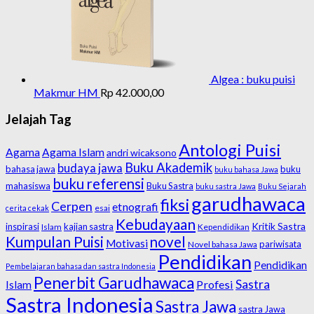
Algea : buku puisi
Makmur HM
Rp
42.000,00
Jelajah Tag
Antologi Puisi
Agama
Agama Islam
andri wicaksono
Buku Akademik
budaya jawa
bahasa jawa
buku
buku bahasa Jawa
buku referensi
mahasiswa
Buku Sastra
buku sastra Jawa
Buku Sejarah
garudhawaca
fiksi
Cerpen
etnografi
esai
cerita cekak
Kebudayaan
Kritik Sastra
inspirasi
kajian sastra
Islam
Kependidikan
Kumpulan Puisi
novel
Motivasi
pariwisata
Novel bahasa Jawa
Pendidikan
Pendidikan
Pembelajaran bahasa dan sastra Indonesia
Penerbit Garudhawaca
Sastra
Profesi
Islam
Sastra Indonesia
Sastra Jawa
sastra Jawa