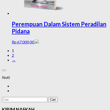
Perempuan Dalam Sistem Peradilan
Pidana
Rp
67.000,00
1
2
→
Ikuti
Cari
untuk:
KIRIM NASKAH