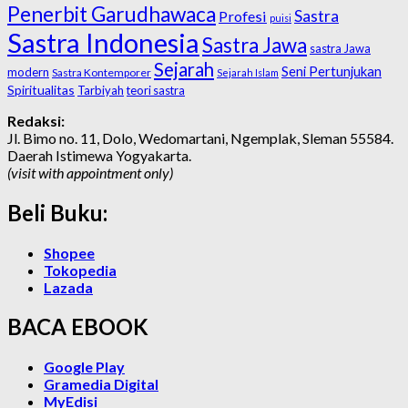
Penerbit Garudhawaca
Sastra
Profesi
puisi
Sastra Indonesia
Sastra Jawa
sastra Jawa
Sejarah
Seni Pertunjukan
modern
Sastra Kontemporer
Sejarah Islam
Spiritualitas
Tarbiyah
teori sastra
Redaksi:
Jl. Bimo no. 11, Dolo, Wedomartani, Ngemplak, Sleman 55584.
Daerah Istimewa Yogyakarta.
(visit with appointment only)
Beli Buku:
Shopee
Tokopedia
Lazada
BACA EBOOK
Google Play
Gramedia Digital
MyEdisi