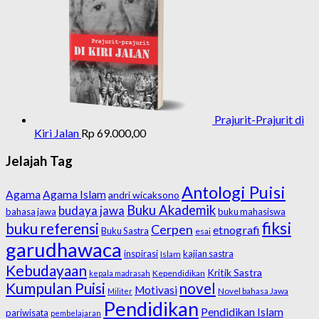
Prajurit-Prajurit di
Kiri Jalan
Rp
69.000,00
Jelajah Tag
Antologi Puisi
Agama
Agama Islam
andri wicaksono
Buku Akademik
budaya jawa
bahasa jawa
buku mahasiswa
fiksi
buku referensi
Cerpen
etnografi
Buku Sastra
esai
garudhawaca
inspirasi
kajian sastra
Islam
Kebudayaan
Kritik Sastra
Kependidikan
kepala madrasah
Kumpulan Puisi
novel
Motivasi
Novel bahasa Jawa
Militer
Pendidikan
Pendidikan Islam
pariwisata
pembelajaran