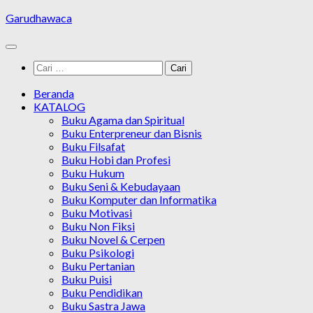
Skip
Garudhawaca
to
content
Cari
untuk:
Beranda
KATALOG
Buku Agama dan Spiritual
Buku Enterpreneur dan Bisnis
Buku Filsafat
Buku Hobi dan Profesi
Buku Hukum
Buku Seni & Kebudayaan
Buku Komputer dan Informatika
Buku Motivasi
Buku Non Fiksi
Buku Novel & Cerpen
Buku Psikologi
Buku Pertanian
Buku Puisi
Buku Pendidikan
Buku Sastra Jawa