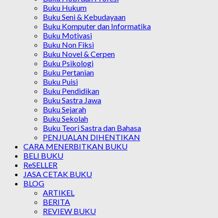
Buku Hukum
Buku Seni & Kebudayaan
Buku Komputer dan Informatika
Buku Motivasi
Buku Non Fiksi
Buku Novel & Cerpen
Buku Psikologi
Buku Pertanian
Buku Puisi
Buku Pendidikan
Buku Sastra Jawa
Buku Sejarah
Buku Sekolah
Buku Teori Sastra dan Bahasa
PENJUALAN DIHENTIKAN
CARA MENERBITKAN BUKU
BELI BUKU
ReSELLER
JASA CETAK BUKU
BLOG
ARTIKEL
BERITA
REVIEW BUKU