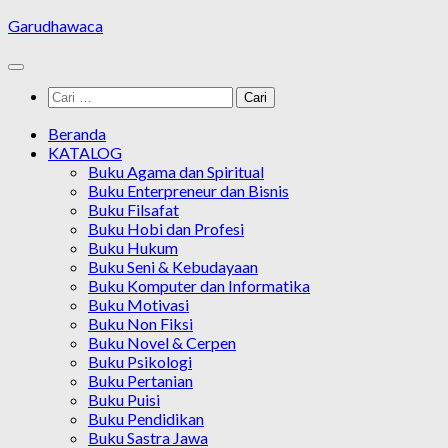
Skip
Garudhawaca
to
content
Cari
untuk:
Beranda
KATALOG
Buku Agama dan Spiritual
Buku Enterpreneur dan Bisnis
Buku Filsafat
Buku Hobi dan Profesi
Buku Hukum
Buku Seni & Kebudayaan
Buku Komputer dan Informatika
Buku Motivasi
Buku Non Fiksi
Buku Novel & Cerpen
Buku Psikologi
Buku Pertanian
Buku Puisi
Buku Pendidikan
Buku Sastra Jawa