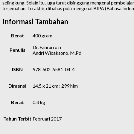
selingkung. Selain itu, juga turut disinggung mengenai pembelaja
terjemahan. Terakhir, dibahas pula mengenai BIPA (Bahasa Indon
Informasi Tambahan
Berat
400 gram
Dr. Fahrurrozi
Penulis
Andri Wicaksono, M.Pd
ISBN
978-602-6581-04-4
Dimensi
14,5 x 21 cm ; 299 hlm
Berat
0.3 kg
Tahun Terbit
Februari 2017