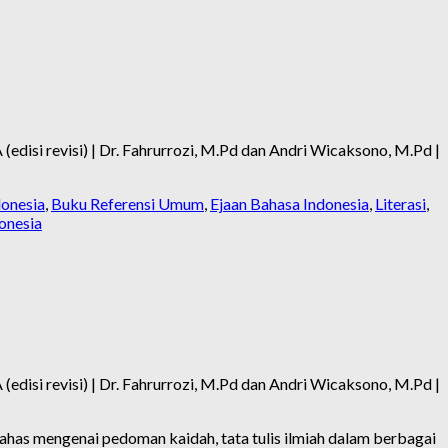
edisi revisi) | Dr. Fahrurrozi, M.Pd dan Andri Wicaksono, M.Pd |
donesia
,
Buku Referensi Umum
,
Ejaan Bahasa Indonesia
,
Literasi
,
onesia
edisi revisi) | Dr. Fahrurrozi, M.Pd dan Andri Wicaksono, M.Pd |
has mengenai pedoman kaidah, tata tulis ilmiah dalam berbagai