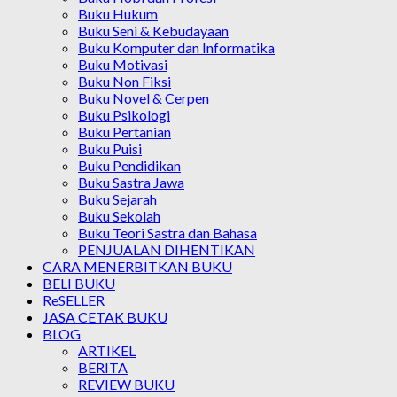
Buku Hukum
Buku Seni & Kebudayaan
Buku Komputer dan Informatika
Buku Motivasi
Buku Non Fiksi
Buku Novel & Cerpen
Buku Psikologi
Buku Pertanian
Buku Puisi
Buku Pendidikan
Buku Sastra Jawa
Buku Sejarah
Buku Sekolah
Buku Teori Sastra dan Bahasa
PENJUALAN DIHENTIKAN
CARA MENERBITKAN BUKU
BELI BUKU
ReSELLER
JASA CETAK BUKU
BLOG
ARTIKEL
BERITA
REVIEW BUKU