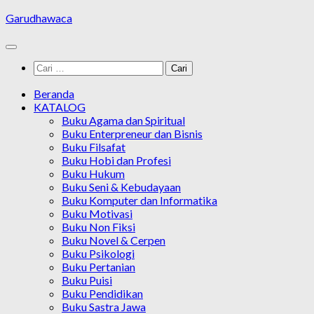
Skip
Garudhawaca
to
content
Cari
untuk:
Beranda
KATALOG
Buku Agama dan Spiritual
Buku Enterpreneur dan Bisnis
Buku Filsafat
Buku Hobi dan Profesi
Buku Hukum
Buku Seni & Kebudayaan
Buku Komputer dan Informatika
Buku Motivasi
Buku Non Fiksi
Buku Novel & Cerpen
Buku Psikologi
Buku Pertanian
Buku Puisi
Buku Pendidikan
Buku Sastra Jawa