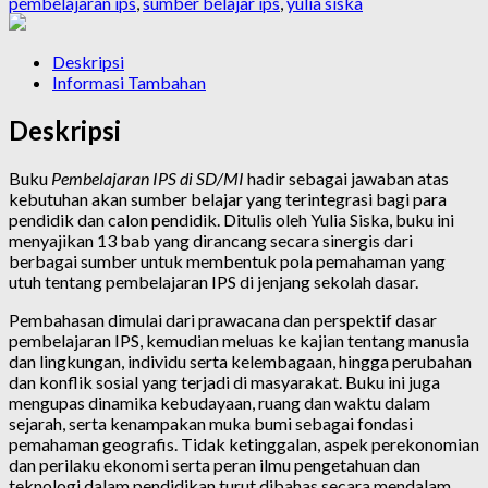
pembelajaran ips
,
sumber belajar ips
,
yulia siska
Deskripsi
Informasi Tambahan
Deskripsi
Buku
Pembelajaran IPS di SD/MI
hadir sebagai jawaban atas
kebutuhan akan sumber belajar yang terintegrasi bagi para
pendidik dan calon pendidik. Ditulis oleh Yulia Siska, buku ini
menyajikan 13 bab yang dirancang secara sinergis dari
berbagai sumber untuk membentuk pola pemahaman yang
utuh tentang pembelajaran IPS di jenjang sekolah dasar.
Pembahasan dimulai dari prawacana dan perspektif dasar
pembelajaran IPS, kemudian meluas ke kajian tentang manusia
dan lingkungan, individu serta kelembagaan, hingga perubahan
dan konflik sosial yang terjadi di masyarakat. Buku ini juga
mengupas dinamika kebudayaan, ruang dan waktu dalam
sejarah, serta kenampakan muka bumi sebagai fondasi
pemahaman geografis. Tidak ketinggalan, aspek perekonomian
dan perilaku ekonomi serta peran ilmu pengetahuan dan
teknologi dalam pendidikan turut dibahas secara mendalam.