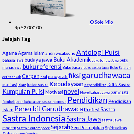
O Sole Mio
Rp
52.000,00
Jelajah Tag
Antologi Puisi
Agama
Agama Islam
andri wicaksono
Buku Akademik
budaya jawa
bahasa jawa
buku
buku bahasa Jawa
buku referensi
mahasiswa
Buku Sastra
buku sastra Jawa
Buku Sejarah
garudhawaca
fiksi
Cerpen
etnografi
esai
cerita cekak
Kebudayaan
Kritik Sastra
inspirasi
kajian sastra
Islam
Kependidikan
Kumpulan Puisi
novel
Motivasi
pariwisata
Novel bahasa Jawa
Pendidikan
Pendidikan
Pembelajaran bahasa dan sastra Indonesia
Penerbit Garudhawaca
Sastra
Profesi
Islam
Sastra Indonesia
Sastra Jawa
sastra Jawa
Sejarah
Seni Pertunjukan
Spiritualitas
modern
Sastra Kontemporer
Tarbiyah
teori sastra