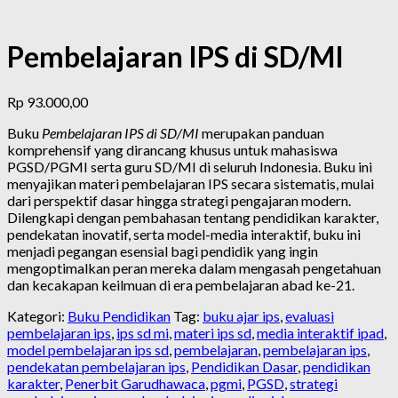
Pembelajaran IPS di SD/MI
Rp
93.000,00
Buku
Pembelajaran IPS di SD/MI
merupakan panduan
komprehensif yang dirancang khusus untuk mahasiswa
PGSD/PGMI serta guru SD/MI di seluruh Indonesia. Buku ini
menyajikan materi pembelajaran IPS secara sistematis, mulai
dari perspektif dasar hingga strategi pengajaran modern.
Dilengkapi dengan pembahasan tentang pendidikan karakter,
pendekatan inovatif, serta model-media interaktif, buku ini
menjadi pegangan esensial bagi pendidik yang ingin
mengoptimalkan peran mereka dalam mengasah pengetahuan
dan kecakapan keilmuan di era pembelajaran abad ke-21.
Kategori:
Buku Pendidikan
Tag:
buku ajar ips
,
evaluasi
pembelajaran ips
,
ips sd mi
,
materi ips sd
,
media interaktif ipad
,
model pembelajaran ips sd
,
pembelajaran
,
pembelajaran ips
,
pendekatan pembelajaran ips
,
Pendidikan Dasar
,
pendidikan
karakter
,
Penerbit Garudhawaca
,
pgmi
,
PGSD
,
strategi