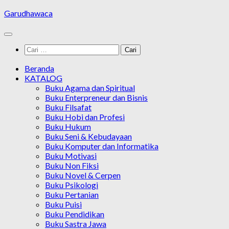
Skip
Garudhawaca
to
content
Cari
untuk:
Beranda
KATALOG
Buku Agama dan Spiritual
Buku Enterpreneur dan Bisnis
Buku Filsafat
Buku Hobi dan Profesi
Buku Hukum
Buku Seni & Kebudayaan
Buku Komputer dan Informatika
Buku Motivasi
Buku Non Fiksi
Buku Novel & Cerpen
Buku Psikologi
Buku Pertanian
Buku Puisi
Buku Pendidikan
Buku Sastra Jawa