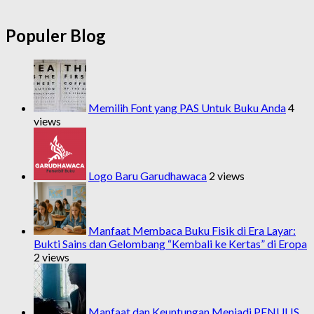
Populer Blog
Memilih Font yang PAS Untuk Buku Anda
4
views
Logo Baru Garudhawaca
2 views
Manfaat Membaca Buku Fisik di Era Layar:
Bukti Sains dan Gelombang “Kembali ke Kertas” di Eropa
2 views
Manfaat dan Keuntungan Menjadi PENULIS