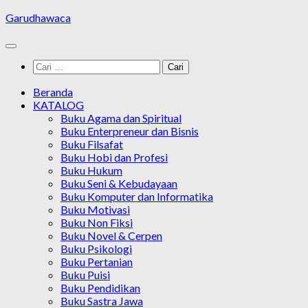
Skip
Garudhawaca
to
content
Cari
untuk:
Beranda
KATALOG
Buku Agama dan Spiritual
Buku Enterpreneur dan Bisnis
Buku Filsafat
Buku Hobi dan Profesi
Buku Hukum
Buku Seni & Kebudayaan
Buku Komputer dan Informatika
Buku Motivasi
Buku Non Fiksi
Buku Novel & Cerpen
Buku Psikologi
Buku Pertanian
Buku Puisi
Buku Pendidikan
Buku Sastra Jawa