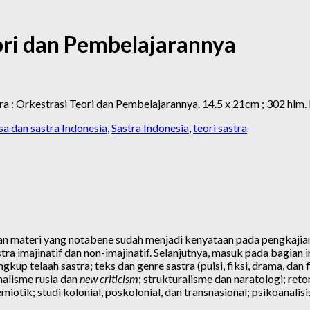
eori dan Pembelajarannya
tra : Orkestrasi Teori dan Pembelajarannya. 14.5 x 21cm ; 302 h
a dan sastra Indonesia
,
Sastra Indonesia
,
teori sastra
an materi yang notabene sudah menjadi kenyataan pada pengkajian 
stra imajinatif dan non-imajinatif. Selanjutnya, masuk pada bagia
lingkup telaah sastra; teks dan genre sastra (puisi, fiksi, drama, dan 
malisme rusia dan
new criticism
; strukturalisme dan naratologi; reto
otik; studi kolonial, poskolonial, dan transnasional; psikoanalisi