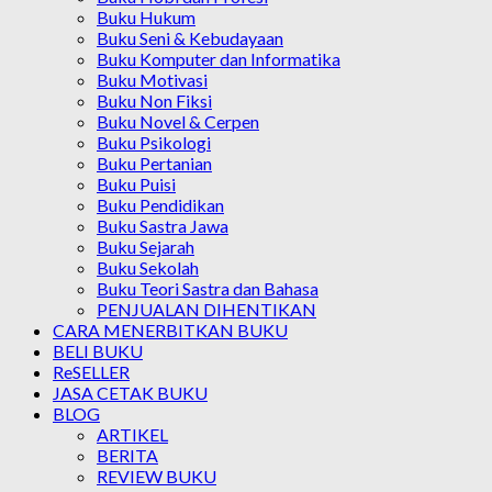
Buku Hukum
Buku Seni & Kebudayaan
Buku Komputer dan Informatika
Buku Motivasi
Buku Non Fiksi
Buku Novel & Cerpen
Buku Psikologi
Buku Pertanian
Buku Puisi
Buku Pendidikan
Buku Sastra Jawa
Buku Sejarah
Buku Sekolah
Buku Teori Sastra dan Bahasa
PENJUALAN DIHENTIKAN
CARA MENERBITKAN BUKU
BELI BUKU
ReSELLER
JASA CETAK BUKU
BLOG
ARTIKEL
BERITA
REVIEW BUKU