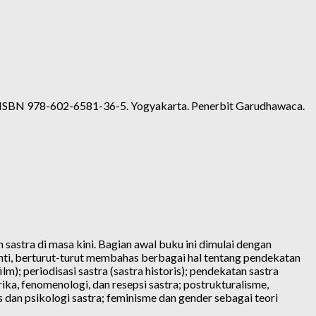
lm. ISBN 978-602-6581-36-5. Yogyakarta. Penerbit Garudhawaca.
sastra di masa kini. Bagian awal buku ini dimulai dengan
n inti, berturut-turut membahas berbagai hal tentang pendekatan
film); periodisasi sastra (sastra historis); pendekatan sastra
rika, fenomenologi, dan resepsi sastra; postrukturalisme,
s dan psikologi sastra; feminisme dan gender sebagai teori