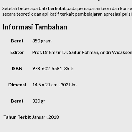
Setelah beberapa bab berkutat pada pemaparan teori dan konsep
secara teoretik dan aplikatif terkait pembelajaran apresiasi puis
Informasi Tambahan
Berat
350 gram
Editor
Prof. Dr Emzir, Dr. Saifur Rohman, Andri Wicakso
ISBN
978-602-6581-36-5
Dimensi
14.5 x 21 cm ; 302 hlm
Berat
320 gr
Tahun Terbit
Januari, 2018