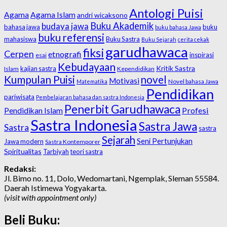
Antologi Puisi
Agama
Agama Islam
andri wicaksono
Buku Akademik
budaya jawa
bahasa jawa
buku
buku bahasa Jawa
buku referensi
mahasiswa
Buku Sastra
Buku Sejarah
cerita cekak
garudhawaca
fiksi
Cerpen
etnografi
inspirasi
esai
Kebudayaan
Kritik Sastra
kajian sastra
Islam
Kependidikan
Kumpulan Puisi
novel
Motivasi
Novel bahasa Jawa
Matematika
Pendidikan
pariwisata
Pembelajaran bahasa dan sastra Indonesia
Penerbit Garudhawaca
Profesi
Pendidikan Islam
Sastra Indonesia
Sastra Jawa
Sastra
sastra
Sejarah
Seni Pertunjukan
Jawa modern
Sastra Kontemporer
Spiritualitas
Tarbiyah
teori sastra
Redaksi:
Jl. Bimo no. 11, Dolo, Wedomartani, Ngemplak, Sleman 55584.
Daerah Istimewa Yogyakarta.
(visit with appointment only)
Beli Buku: