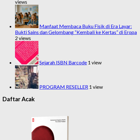
views
Manfaat Membaca Buku Fisik di Era Layar:
Bukti Sains dan Gelombang “Kembali ke Kertas” di Eropa
2 views
Sejarah ISBN Barcode
1 view
PROGRAM RESELLER
1 view
Daftar Acak