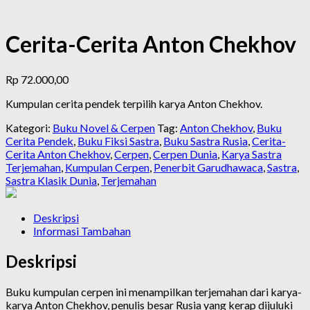
Cerita-Cerita Anton Chekhov
Rp
72.000,00
Kumpulan cerita pendek terpilih karya Anton Chekhov.
Kategori:
Buku Novel & Cerpen
Tag:
Anton Chekhov
,
Buku
Cerita Pendek
,
Buku Fiksi Sastra
,
Buku Sastra Rusia
,
Cerita-
Cerita Anton Chekhov
,
Cerpen
,
Cerpen Dunia
,
Karya Sastra
Terjemahan
,
Kumpulan Cerpen
,
Penerbit Garudhawaca
,
Sastra
,
Sastra Klasik Dunia
,
Terjemahan
Deskripsi
Informasi Tambahan
Deskripsi
Buku kumpulan cerpen ini menampilkan terjemahan dari karya-
karya Anton Chekhov, penulis besar Rusia yang kerap dijuluki