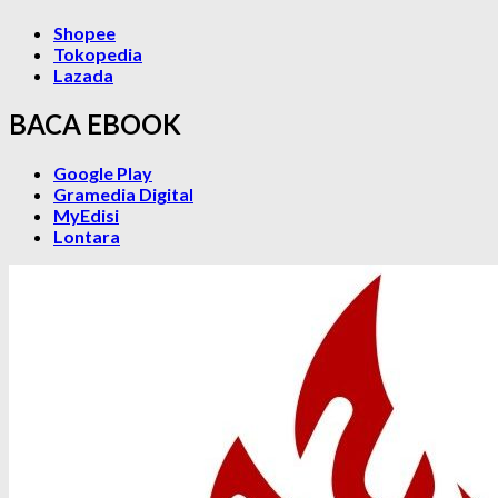
Shopee
Tokopedia
Lazada
BACA EBOOK
Google Play
Gramedia Digital
MyEdisi
Lontara