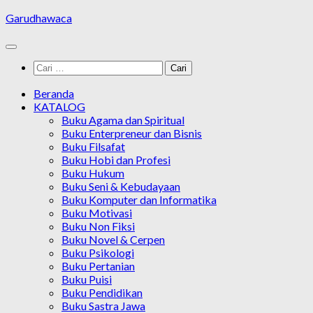
Skip
Garudhawaca
to
content
Cari
untuk:
Beranda
KATALOG
Buku Agama dan Spiritual
Buku Enterpreneur dan Bisnis
Buku Filsafat
Buku Hobi dan Profesi
Buku Hukum
Buku Seni & Kebudayaan
Buku Komputer dan Informatika
Buku Motivasi
Buku Non Fiksi
Buku Novel & Cerpen
Buku Psikologi
Buku Pertanian
Buku Puisi
Buku Pendidikan
Buku Sastra Jawa