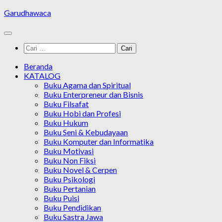
Skip
Garudhawaca
to
content
Cari
untuk:
Beranda
KATALOG
Buku Agama dan Spiritual
Buku Enterpreneur dan Bisnis
Buku Filsafat
Buku Hobi dan Profesi
Buku Hukum
Buku Seni & Kebudayaan
Buku Komputer dan Informatika
Buku Motivasi
Buku Non Fiksi
Buku Novel & Cerpen
Buku Psikologi
Buku Pertanian
Buku Puisi
Buku Pendidikan
Buku Sastra Jawa