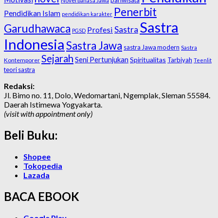
pariwisata
Novel bahasa Jawa
Penerbit
Pendidikan Islam
pendidikan karakter
Sastra
Garudhawaca
Sastra
Profesi
PGSD
Indonesia
Sastra Jawa
sastra Jawa modern
Sastra
Sejarah
Seni Pertunjukan
Spiritualitas
Tarbiyah
Kontemporer
Teenlit
teori sastra
Redaksi:
Jl. Bimo no. 11, Dolo, Wedomartani, Ngemplak, Sleman 55584.
Daerah Istimewa Yogyakarta.
(visit with appointment only)
Beli Buku:
Shopee
Tokopedia
Lazada
BACA EBOOK
Google Play