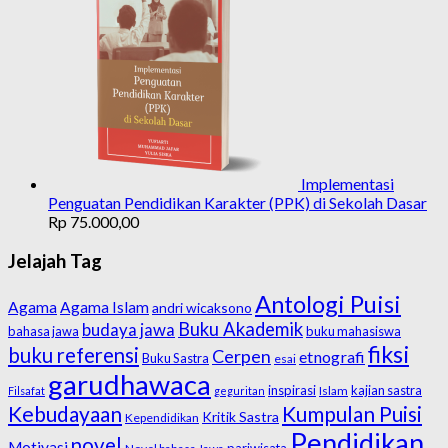
Implementasi
Penguatan Pendidikan Karakter (PPK) di Sekolah Dasar
Rp
75.000,00
Jelajah Tag
Antologi Puisi
Agama
Agama Islam
andri wicaksono
Buku Akademik
budaya jawa
bahasa jawa
buku mahasiswa
fiksi
buku referensi
Cerpen
etnografi
Buku Sastra
esai
garudhawaca
inspirasi
kajian sastra
Islam
Filsafat
geguritan
Kebudayaan
Kumpulan Puisi
Kritik Sastra
Kependidikan
Pendidikan
novel
Motivasi