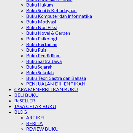
Buku Hukum
Buku Seni & Kebudayaan
Buku Komputer dan Informatika
Buku Motivasi
Buku Non Fiksi
Buku Novel & Cerpen
Buku Psikologi
Buku Pertanian
Buku Puisi
Buku Pendidikan
Buku Sastra Jawa
Buku Sejarah
Buku Sekolah
Buku Teori Sastra dan Bahasa
PENJUALAN DIHENTIKAN
CARA MENERBITKAN BUKU
BELI BUKU
ReSELLER
JASA CETAK BUKU
BLOG
ARTIKEL
BERITA
REVIEW BUKU