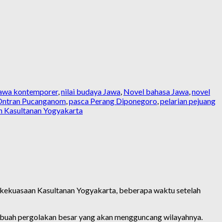
 Jawa kontemporer
,
nilai budaya Jawa
,
Novel bahasa Jawa
,
novel
Ontran Pucanganom
,
pasca Perang Diponegoro
,
pelarian pejuang
h Kasultanan Yogyakarta
 kekuasaan Kasultanan Yogyakarta, beberapa waktu setelah
buah pergolakan besar yang akan mengguncang wilayahnya.