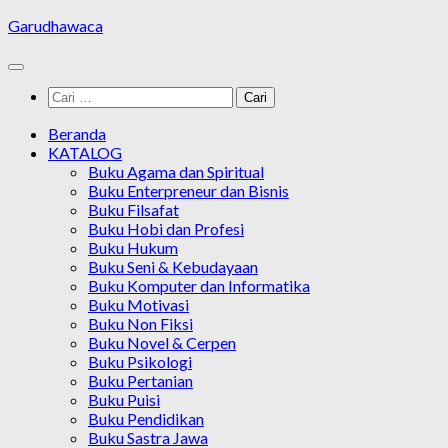
Skip
Garudhawaca
to
content
Cari
untuk:
Beranda
KATALOG
Buku Agama dan Spiritual
Buku Enterpreneur dan Bisnis
Buku Filsafat
Buku Hobi dan Profesi
Buku Hukum
Buku Seni & Kebudayaan
Buku Komputer dan Informatika
Buku Motivasi
Buku Non Fiksi
Buku Novel & Cerpen
Buku Psikologi
Buku Pertanian
Buku Puisi
Buku Pendidikan
Buku Sastra Jawa