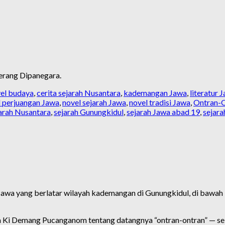
erang Dipanegara.
el budaya
,
cerita sejarah Nusantara
,
kademangan Jawa
,
literatur
l perjuangan Jawa
,
novel sejarah Jawa
,
novel tradisi Jawa
,
Ontran-
jarah Nusantara
,
sejarah Gunungkidul
,
sejarah Jawa abad 19
,
sejara
Jawa yang berlatar wilayah kademangan di Gunungkidul, di bawah
a Ki Demang Pucanganom tentang datangnya “ontran-ontran” — se