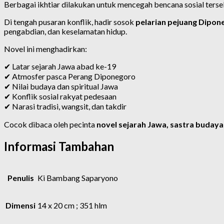
Berbagai ikhtiar dilakukan untuk mencegah bencana sosial terse
Di tengah pusaran konflik, hadir sosok
pelarian pejuang Dipon
pengabdian, dan keselamatan hidup.
Novel ini menghadirkan:
✔ Latar sejarah Jawa abad ke-19
✔ Atmosfer pasca Perang Diponegoro
✔ Nilai budaya dan spiritual Jawa
✔ Konflik sosial rakyat pedesaan
✔ Narasi tradisi, wangsit, dan takdir
Cocok dibaca oleh pecinta
novel sejarah Jawa, sastra buday
Informasi Tambahan
Penulis
Ki Bambang Saparyono
Dimensi
14 x 20 cm ; 351 hlm