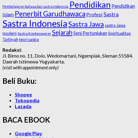
Pendidikan
Pendidikan
Pembelajaran bahasa dan sastra Indonesia
Penerbit Garudhawaca
Sastra
Profesi
Islam
Sastra Indonesia
Sastra Jawa
sastra Jawa
Sejarah
Seni Pertunjukan
Spiritualitas
modern
Sastra Kontemporer
Tarbiyah
teori sastra
Redaksi:
Jl. Bimo no. 11, Dolo, Wedomartani, Ngemplak, Sleman 55584.
Daerah Istimewa Yogyakarta.
(visit with appointment only)
Beli Buku:
Shopee
Tokopedia
Lazada
BACA EBOOK
Google Play