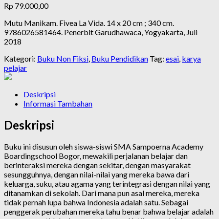
Rp
79.000,00
Mutu Manikam. Fivea La Vida. 14 x 20 cm ; 340 cm.
9786026581464. Penerbit Garudhawaca, Yogyakarta, Juli
2018
Kategori:
Buku Non Fiksi
,
Buku Pendidikan
Tag:
esai
,
karya
pelajar
Deskripsi
Informasi Tambahan
Deskripsi
Buku ini disusun oleh siswa-siswi SMA Sampoerna Academy
Boardingschool Bogor, mewakili perjalanan belajar dan
berinteraksi mereka dengan sekitar, dengan masyarakat
sesungguhnya, dengan nilai-nilai yang mereka bawa dari
keluarga, suku, atau agama yang terintegrasi dengan nilai yang
ditanamkan di sekolah. Dari mana pun asal mereka, mereka
tidak pernah lupa bahwa Indonesia adalah satu. Sebagai
penggerak perubahan mereka tahu benar bahwa belajar adalah