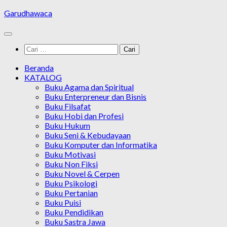
Skip
Garudhawaca
to
content
Cari
untuk:
Beranda
KATALOG
Buku Agama dan Spiritual
Buku Enterpreneur dan Bisnis
Buku Filsafat
Buku Hobi dan Profesi
Buku Hukum
Buku Seni & Kebudayaan
Buku Komputer dan Informatika
Buku Motivasi
Buku Non Fiksi
Buku Novel & Cerpen
Buku Psikologi
Buku Pertanian
Buku Puisi
Buku Pendidikan
Buku Sastra Jawa