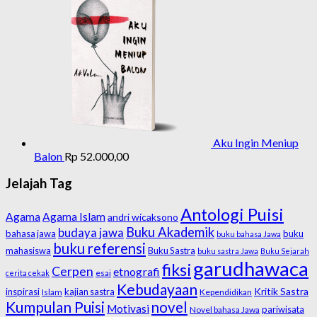
Aku Ingin Meniup
Balon
Rp
52.000,00
Jelajah Tag
Antologi Puisi
Agama
Agama Islam
andri wicaksono
Buku Akademik
budaya jawa
bahasa jawa
buku
buku bahasa Jawa
buku referensi
mahasiswa
Buku Sastra
buku sastra Jawa
Buku Sejarah
garudhawaca
fiksi
Cerpen
etnografi
esai
cerita cekak
Kebudayaan
Kritik Sastra
inspirasi
kajian sastra
Islam
Kependidikan
Kumpulan Puisi
novel
Motivasi
pariwisata
Novel bahasa Jawa