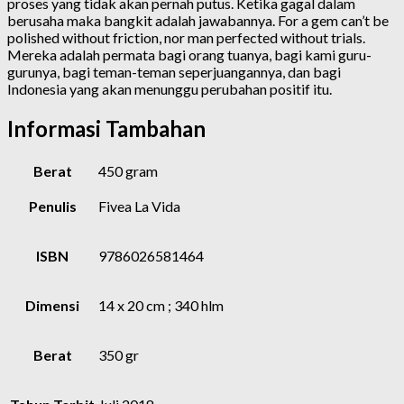
proses yang tidak akan pernah putus. Ketika gagal dalam
berusaha maka bangkit adalah jawabannya. For a gem can’t be
polished without friction, nor man perfected without trials.
Mereka adalah permata bagi orang tuanya, bagi kami guru-
gurunya, bagi teman-teman seperjuangannya, dan bagi
Indonesia yang akan menunggu perubahan positif itu.
Informasi Tambahan
Berat
450 gram
Penulis
Fivea La Vida
ISBN
9786026581464
Dimensi
14 x 20 cm ; 340 hlm
Berat
350 gr