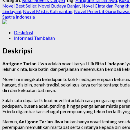
Kategori:
Buku Novel & Cerpen
Tag:
Antigone Tarian Jiwa
,
Buku 
Novel Best Seller
,
Novel Budaya Banjar
,
Novel Cinta dan Pengkh
Lindayani
,
Novel Mistis Kalimantan
,
Novel Penerbit Garudhawa
Sastra Indonesia
Deskripsi
Informasi Tambahan
Deskripsi
Antigone Tarian Jiwa
adalah novel karya
Lilik Rita Lindayani
ya
leluhur, cinta, luka batin, dan perjalanan menemukan kembali keku
Novel ini mengikuti kehidupan tokoh Frieda, perempuan keturuna
hangat, disiplin, penuh tradisi, sekaligus kaya cerita tentang buda
diri dan kekuatan batinnya.
Salah satu daya tarik kuat novel ini adalah cara pengarang mengh
padupaan, busana adat, gending, hingga pengalaman mistis perem
Frieda digambarkan sebagai perempuan yang tekun berlatih yoga,
Namun,
Antigone Tarian Jiwa
bukan hanya novel tentang seni d
perempuan memulihkan martabat serta cintanya kepada diri sendi