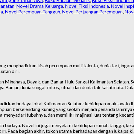
Antigone Tarian Jiwa
,
Buku Bacaan Menarik
,
Buku Fiksi Indonesia
ianatan
,
Novel Drama Keluarga
,
Novel Fiksi Indonesia
,
Novel Inspi
ca
,
Novel Perempuan Tangguh
,
Novel Perjuangan Perempuan
,
Nove
ng menghadirkan kisah perempuan multitalenta, dunia tari, ingatan
atan diri.
n Minahasa, Dayak, dan Banjar Hulu Sungai Kalimantan Selatan. S
ya Banjar, dunia sungai, mitos, ritual, dan dunia tak kasatmata. Dal
adirkan budaya lokal Kalimantan Selatan: kehidupan anak-anak di su
puan berselendang kuning yang seolah menjadi penanda lahirnya ene
 menyadari tubuhnya, dan memiliki imajinasi luas tentang kecant
an budaya. Novel ini juga menyelami kehidupan rumah tangga, kes
ri. Pada bagian akhir, tokoh utama berhadapan dengan luka psikis,