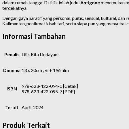
dalam rumah tangga. Di titik inilah judul
Antigone
menemukan makn
terdekatnya.
Dengan gaya naratif yang personal, puitis, sensual, kultural, dan re
Kalimantan, penikmat kisah tari, serta siapa pun yang menyukai ce
Informasi Tambahan
Penulis
Lilik Rita Lindayani
Dimensi
13 x 20cm ; vi + 196 hlm
978-623-422-094-0 [Cetak]
ISBN
978-623-422-095-7 [PDF]
Terbit
April, 2024
Produk Terkait