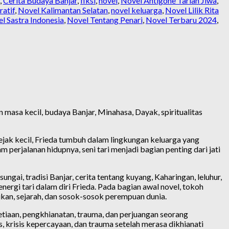
,
Cerita Budaya Banjar
,
fiksi
,
novel
,
Novel Antigone Tarian Jiwa
,
ratif
,
Novel Kalimantan Selatan
,
novel keluarga
,
Novel Lilik Rita
l Sastra Indonesia
,
Novel Tentang Penari
,
Novel Terbaru 2024
,
 masa kecil, budaya Banjar, Minahasa, Dayak, spiritualitas
ejak kecil, Frieda tumbuh dalam lingkungan keluarga yang
am perjalanan hidupnya, seni tari menjadi bagian penting dari jati
ngai, tradisi Banjar, cerita tentang kuyang, Kaharingan, leluhur,
rgi tari dalam diri Frieda. Pada bagian awal novel, tokoh
ikan, sejarah, dan sosok-sosok perempuan dunia.
etiaan, pengkhianatan, trauma, dan perjuangan seorang
 krisis kepercayaan, dan trauma setelah merasa dikhianati