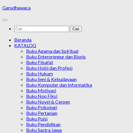
Skip
Garudhawaca
to
content
Cari
untuk:
Beranda
KATALOG
Buku Agama dan Spiritual
Buku Enterpreneur dan Bisnis
Buku Filsafat
Buku Hobi dan Profesi
Buku Hukum
Buku Seni & Kebudayaan
Buku Komputer dan Informatika
Buku Motivasi
Buku Non Fiksi
Buku Novel & Cerpen
Buku Psikologi
Buku Pertanian
Buku Puisi
Buku Pendidikan
Buku Sastra Jawa