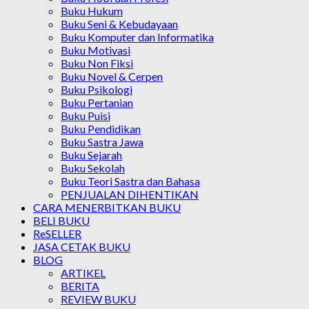
Buku Hukum
Buku Seni & Kebudayaan
Buku Komputer dan Informatika
Buku Motivasi
Buku Non Fiksi
Buku Novel & Cerpen
Buku Psikologi
Buku Pertanian
Buku Puisi
Buku Pendidikan
Buku Sastra Jawa
Buku Sejarah
Buku Sekolah
Buku Teori Sastra dan Bahasa
PENJUALAN DIHENTIKAN
CARA MENERBITKAN BUKU
BELI BUKU
ReSELLER
JASA CETAK BUKU
BLOG
ARTIKEL
BERITA
REVIEW BUKU